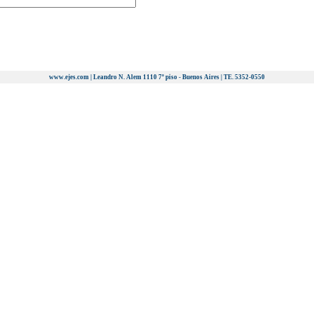
www.ejes.com | Leandro N. Alem 1110 7º piso - Buenos Aires | TE. 5352-0550