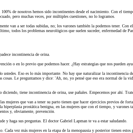
 100% de nosotros hemos sido incontinentes desde el nacimiento. Con el tiempo
cuado, pero muchas veces, por múltiples cuestiones, no lo logramos.
ente van a ser todas subidas, no; los varones también la podemos tener. Con el
último, todos los problemas neurológicos que suelen suceder, enfermedad de Park
padece incontinencia de orina.
nción o en lo previo que podemos hacer. ¿Hay estrategias que nos pueden ayuda
ndo ustedes. Eso es lo más importante. No hay que naturalizar la incontinenci
as cosas. Le preguntamos y dice: 'Ah, no, yo pensé que eso era normal de la vid
 diciendo, tiene incontinencia de orina, use pañales. Empecemos por ahí. Trate
as mujeres que van a tener su parto tienen que hacer ejercicios previos de fort
a hiperplasia prostática benigna, en las mujeres que con el tiempo, y varones
ientos y, obviamente, prevención.
alude y haga sus preguntas. El doctor Gabriel Lapman te va a estar saludando.
o. Cada vez más mujeres en la etapa de la menopausia y posterior tienen estos