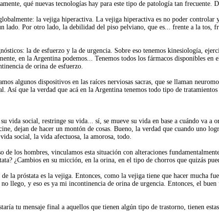
viamente, qué nuevas tecnologías hay para este tipo de patología tan frecuente.
obalmente: la vejiga hiperactiva. La vejiga hiperactiva es no poder controlar y
 lado. Por otro lado, la debilidad del piso pelviano, que es... frente a la tos, f
sticos: la de esfuerzo y la de urgencia. Sobre eso tenemos kinesiología, ejerci
te, en la Argentina podemos... Tenemos todos los fármacos disponibles en el mu
tinencia de orina de esfuerzo.
amos algunos dispositivos en las raíces nerviosas sacras, que se llaman neurom
nal. Así que la verdad que acá en la Argentina tenemos todo tipo de tratamientos
su vida social, restringe su vida... sí, se mueve su vida en base a cuándo va a
 cine, dejan de hacer un montón de cosas. Bueno, la verdad que cuando uno log
vida social, la vida afectuosa, la amorosa, todo.
so de los hombres, vinculamos esta situación con alteraciones fundamentalment
tata? ¿Cambios en su micción, en la orina, en el tipo de chorros que quizás pue
a de la próstata es la vejiga. Entonces, como la vejiga tiene que hacer mucha fu
no llego, y eso es ya mi incontinencia de orina de urgencia. Entonces, el buen t
aría tu mensaje final a aquellos que tienen algún tipo de trastorno, tienen estas