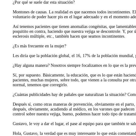
¿Por qué se suele dar esta situación?
Montones de causas. La realidad es que nacemos todos incontinentes. El
voluntario de poder hacer pis en el lugar adecuado y en el momento ade
Así tenemos pacientes que tienen anomalías congénitas, que lamentablem
poquitito en contra, haciendo que nuestra vejiga se descontrole. Y, por 
esclerosis múltiple, etc., también hacen que seamos incontinentes.
¿Es más frecuente en la mujer?
Les diría que la población global, el 16, 17% de la población mundial, 
¿Hay alguna manera? Nosotros siempre focalizamos en lo que es la preve
Sí, por supuesto. Básicamente, la educación, que es lo que están hacie
pacientes, muchas mujeres, sobre todo, que vienen a la consulta por otr
normal, tenemos que corregirlo.
¿Cuántas publicidades hay de pañales que naturalizan la situación? Como
Después sí, como otras maneras de prevención, obviamente en el parto, l
después, obviamente, acudiendo al médico, en los varones que padecen l
control sobre nuestra vejiga, bueno, podemos hacer todo tipo de tratam
Gustavo, le voy a dar el lugar, el pase al equipo para que también te s
Hola, Gustavo, la verdad que es muy interesante lo que estás comentand