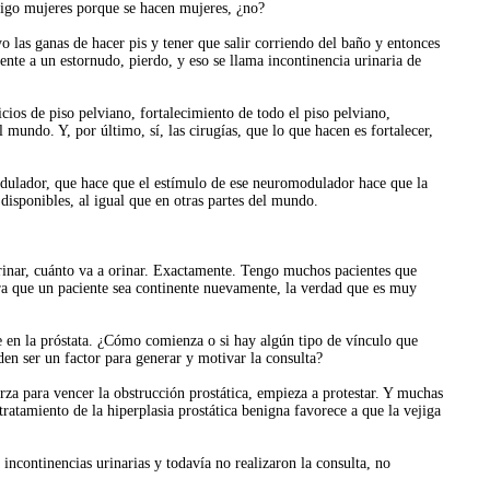
 Digo mujeres porque se hacen mujeres, ¿no?
o las ganas de hacer pis y tener que salir corriendo del baño y entonces
rente a un estornudo, pierdo, y eso se llama incontinencia urinaria de
cios de piso pelviano, fortalecimiento de todo el piso pelviano,
ndo. Y, por último, sí, las cirugías, que lo que hacen es fortalecer,
odulador, que hace que el estímulo de ese neuromodulador hace que la
 disponibles, al igual que en otras partes del mundo.
 orinar, cuánto va a orinar. Exactamente. Tengo muchos pacientes que
ra que un paciente sea continente nuevamente, la verdad que es muy
e en la próstata. ¿Cómo comienza o si hay algún tipo de vínculo que
den ser un factor para generar y motivar la consulta?
erza para vencer la obstrucción prostática, empieza a protestar. Y muchas
ratamiento de la hiperplasia prostática benigna favorece a que la vejiga
 incontinencias urinarias y todavía no realizaron la consulta, no