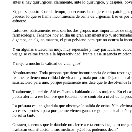
antes si hay quirúrgicos, claramente, ante lo quirúrgico, y después, ob
Sí, por supuesto. Con el tiempo, padecemos las mujeres dos patologías gl
padecer lo que se llama incontinencia de orina de urgencia. Eso es por un
esfuerzo.
Entonces, básicamente, esos son los dos grupos más importantes de diagnó
farmacología. Tenemos hoy en día un gran armamentario y, afortunadamen
digamos, de alguna manera, el piso pelviano para que no ocurra la incon
Y en algunas situaciones muy, muy especiales y muy particulares, coloc
vejiga se calme frente a la hiperactividad, frente a esa urgencia miccio
Y mejora mucho la calidad de vida, ¿no?
Absolutamente. Toda persona que tiene incontinencia de orina restringe 
realmente tienen una calidad de vida muy mala por esto. Dejan de ir al
satisfactorio para uno, porque justamente nos dice que le devolvimos la 
Totalmente, increíble. Ahí estábamos hablando de las mujeres. En el ca
pueda alertar a ese hombre que todavía no se controló a nivel de la prós
La próstata es una glándula que obstruye la salida de orina. Y la víctim
veces esa protesta pasa porque me vienen ganas de golpe de ir al baño y 
no sufra tanto.
Gustavo, tenemos que ir dándole un cierre a esta entrevista, pero me gust
trasladan esta situación a sus médicos. ¿Qué les podemos decir?