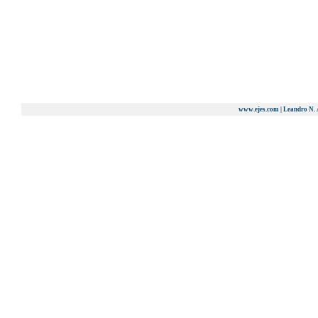
#63457514
Modificada: 08/06/2026 08:19
www.ejes.com | Leandro N. 