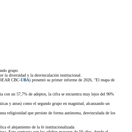
gundo grupo.
r la diversidad y la desvinculación institucional.
REAR CBC-
UBA
) presentó su primer informe de 2026, “El mapa de
aria con un 57,7% de adeptos, la cifra se encuentra muy lejos del 90%
gnósticas y ateas) como el segundo grupo en magnitud, alcanzando un
 una religiosidad que persiste de forma autónoma, desvinculada de los
ca el alejamiento de la fe institucionalizada.
giosa. Esto contrasta con los adultos mayores de 50 años, donde el