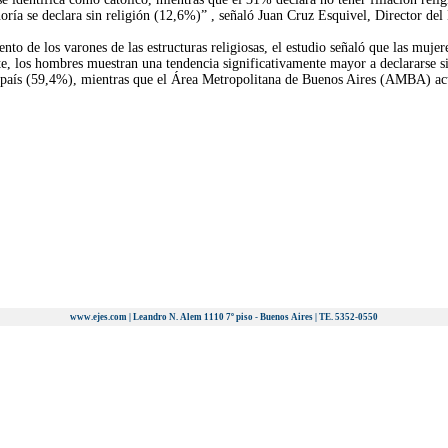
ía se declara sin religión (12,6%)” , señaló Juan Cruz Esquivel, Director del 
ento de los varones de las estructuras religiosas, el estudio señaló que las muje
, los hombres muestran una tendencia significativamente mayor a declararse sin
r del país (59,4%), mientras que el Área Metropolitana de Buenos Aires (AMBA)
www.ejes.com | Leandro N. Alem 1110 7º piso - Buenos Aires | TE. 5352-0550