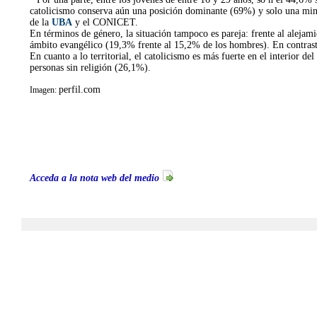
catolicismo conserva aún una posición dominante (69%) y solo una minor
de la
UBA
y el CONICET.
En términos de género, la situación tampoco es pareja: frente al alejami
ámbito evangélico (19,3% frente al 15,2% de los hombres). En contraste
En cuanto a lo territorial, el catolicismo es más fuerte en el interio
personas sin religión (26,1%).
perfil.com
Imagen:
#63170947
Modificada: 03/06/2026 14:35
Acceda a la nota web del medio