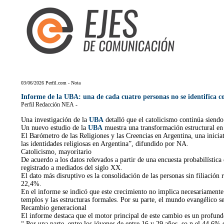
03/06/2026 Perfil.com - Nota
Informe de la
UBA
: una de cada cuatro personas no se identifica c
Perfil Redacción NEA -
Una investigación de la
UBA
detalló que el catolicismo continúa siendo 
Un nuevo estudio de la
UBA
muestra una transformación estructural en l
El Barómetro de las Religiones y las Creencias en Argentina, una inicia
las identidades religiosas en Argentina”, difundido por NA.
Catolicismo, mayoritario
De acuerdo a los datos relevados a partir de una encuesta probabilística
registrado a mediados del siglo XX.
El dato más disruptivo es la consolidación de las personas sin filiación
22,4%.
En el informe se indicó que este crecimiento no implica necesariamente 
templos y las estructuras formales. Por su parte, el mundo evangélico 
Recambio generacional
El informe destaca que el motor principal de este cambio es un profundo
“ Por una parte, entre los jóvenes de entre 16 y 29 años, so n el 44,6% 