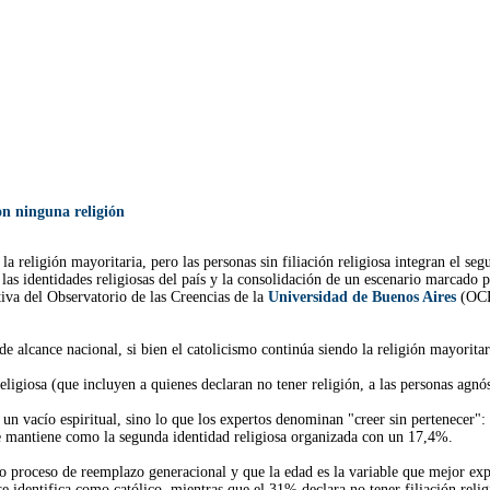
on ninguna religión
la religión mayoritaria, pero las personas sin filiación religiosa integran el se
as identidades religiosas del país y la consolidación de un escenario marcado po
tiva del Observatorio de las Creencias de la
Universidad de Buenos Aires
(OC
 de alcance nacional, si bien el catolicismo continúa siendo la religión mayorit
 religiosa (que incluyen a quienes declaran no tener religión, a las personas a
un vacío espiritual, sino lo que los expertos denominan "creer sin pertenecer":
se mantiene como la segunda identidad religiosa organizada con un 17,4%.
 proceso de reemplazo generacional y que la edad es la variable que mejor expli
se identifica como católico, mientras que el 31% declara no tener filiación reli