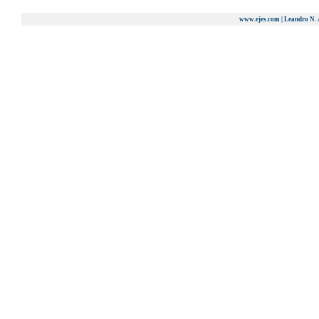
www.ejes.com | Leandro N. 