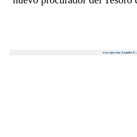
#11950054
Modificada: 28/01/2025 12:21
www.ejes.com | Leandro N. 