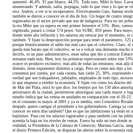
aumentó, 46,4%. El pan blanco, 44,5%. Todo esto, Milei lo hizo. Lavan
enumerando. Y además, nafta, prepagas, todo lo que vino y lo que se vi
otra. Andrés, a ver si te recuperamos. Efectivamente Gato, buenas noches
también se dieron a conocer en el día de hoy. Un hogar de cuatro integr
registrados en el sector privado que son de indigencia. Para no ser pob
la era Milei que ya supera en este primer bimestre el 53%. Bien, vamos a
registrada, pasará a costar 574 pesos. Sin SUBE, 859 pesos. Para mayo, 
donde tenés alta inflación y los salarios sin retocar por el momento, es 
también. Y fíjate la desproporción porque para tener el parámetro, 125 p
porque históricamente el subte fue más caro que el colectivo. Claro, el
queda más barato que el colectivo, se va a volcar una demanda mucho m
decirlo, es un paso administrativo, estas subas que dio a conocer Esbac
semanas nada más. Bien, hoy las primeras repercusiones sobre este 53% 
ocurre es producto exclusivo, más allá de todas las tensiones, más allá
distinto, tiene exponentes distintos a cargo, Pero es como nos dijo a l
consumos por cuenta, por cada cuenta, han caído 25, 30%, expresando qu
verdad que son trabajadores, jubilados, empleados de todo tipo, sectore
lo que empieza a exhibir la economía. Y fijate vos cómo los diarios del i
de Mar del Plata, mirá lo que dice, los festejos por los 150 años amorti
aniversario de la ciudad, permitieron amortiguar una caída mayor y log
estudio indica que las ventas en unidades en comparación con el 20-23,
en el consumo es mayor al 2001 y ya es inédita, esto Comodoro Rivadavia
después, quiere castigar el presidente a los gobernadores. Castiga ya c
conocer en estos días también? Que es que las jubilaciones ya están en
bajísimos. Pasa con los salarios registrados y pasa también con las jubi
acentúa la baja en los niveles de ventas. Enero ha sido un mes donde se 
realidad, la Presidenta de la Cámara de Comercio, Mariana García, asegu
el diario Primera Edición, se disparan las alertas sobre la economía re