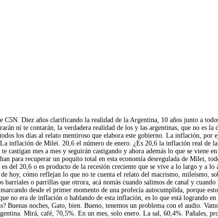
C5N. Diez años clarificando la realidad de la Argentina, 10 años junto a todos
trarán ni te contarán, la verdadera realidad de los y las argentinas, que no es l
todos los días al relato mentiroso que elabora este gobierno. La inflación, por
 La inflación de Milei. 20,6 el número de enero. ¿Es 20,6 la inflación real de
 te castigan mes a mes y seguirán castigando y ahora además lo que se viene en 
n para recuperar un poquito total en esta economía desregulada de Milei, todo 
s del 20,6 o es producto de la recesión creciente que se vive a lo largo y a lo
s de hoy, cómo reflejan lo que no te cuenta el relato del macrismo, mileísmo, sob
os barriales o parrillas que otrora, acá nomás cuando salimos de canal y cuando
 marcando desde el primer momento de una profecía autocumplida, porque esto e
ue no era de inflación o hablando de esta inflación, es lo que está logrando en
? Buenas noches, Gato, bien. Bueno, tenemos un problema con el audio. Vamos a
gentina. Mirá, café, 70,5%. En un mes, solo enero. La sal, 60,4%. Pañales, pro