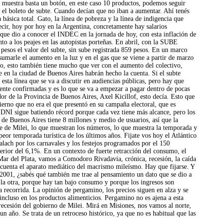
 muestra basta un botón, en este caso 10 productos, podemos seguir
 el boleto de subte. Cuando decían que no iban a aumentar. Ahí tenés
básica total. Gato, la línea de pobreza y la línea de indigencia que
ecir, hoy por hoy en la Argentina, concretamente hay salarios
s que dio a conocer el INDEC en la jornada de hoy, con esta inflación de
nto a los peajes en las autopistas porteñas. En abril, con la SUBE
 pesos el valor del subte, sin sube registrada 859 pesos. En un marco
 sumarle el aumento en la luz y en el gas que se viene a partir de marzo
aro, esto también tiene mucho que ver con el aumento del colectivo,
e en la ciudad de Buenos Aires habrán hecho la cuenta. Si el subte
ta línea que se va a discutir en audiencias públicas, pero hay que
mente confirmadas y es lo que se va a empezar a pagar dentro de pocas
r de la Provincia de Buenos Aires, Axel Kicillof, esto decía. Esto que
ierno que no era el que presentó en su campaña electoral, que es
a DNI sigue batiendo récord porque cada vez tiene más alcance, pero los
de Buenos Aires tiene 8 millones y medio de usuarios, así que la
ste de Milei, lo que muestran los números, lo que muestra la temporada y
peor temporada turística de los últimos años. Fijate vos hoy el Atlántico
ralach por los carnavales y los festejos programados por el 150
erior del 6,1%. En un contexto de fuerte retracción del consumo, el
Mar del Plata, vamos a Comodoro Rivadavia, crónica, recesión, la caída
e cuenta el aparato mediático del macrismo mileísmo. Hay que fijarse. Y
l 2001, ¿sabés qué también me trae al pensamiento un dato que se dio a
 la otra, porque hay tan bajo consumo y porque los ingresos son
a recorrida. La opinión de pergamino, los precios siguen en alza y se
 incluso en los productos alimenticios. Pergamino no es ajena a esta
 recesión del gobierno de Milei. Mirá en Misiones, nos vamos al norte,
 año. Se trata de un retroceso histórico, ya que no es habitual que las