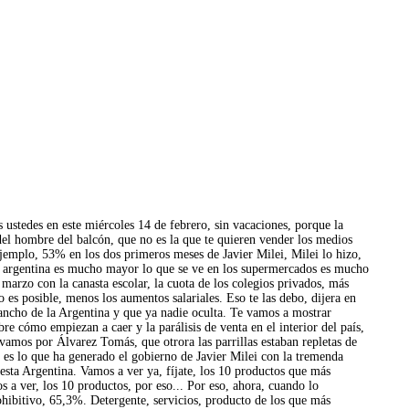
 ustedes en este miércoles 14 de febrero, sin vacaciones, porque la
a del hombre del balcón, que no es la que te quieren vender los medios
 ejemplo, 53% en los dos primeros meses de Javier Milei, Milei lo hizo,
 la argentina es mucho mayor lo que se ve en los supermercados es mucho
marzo con la canasta escolar, la cuota de los colegios privados, más
es posible, menos los aumentos salariales. Eso te las debo, dijera en
 ancho de la Argentina y que ya nadie oculta. Te vamos a mostrar
re cómo empiezan a caer y la parálisis de venta en el interior del país,
 vamos por Álvarez Tomás, que otrora las parrillas estaban repletas de
s lo que ha generado el gobierno de Javier Milei con la tremenda
 esta Argentina. Vamos a ver ya, fíjate, los 10 productos que más
 ver, los 10 productos, por eso... Por eso, ahora, cuando lo
hibitivo, 65,3%. Detergente, servicios, producto de los que más