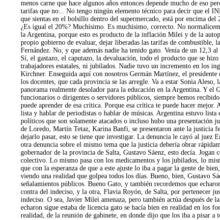
menos carne que hace algunos años entonces depende mucho de eso pero
tarifas que no... No tengo ningún elemento técnico para decir que el 
que sientas en el bolsillo dentro del supermercado, está por encima del
¿Es igual el 20%? Muchísimo. Es muchísimo, correcto. No normalicemo
la Argentina, porque esto es producto de la inflación Milei y de la auto
propio gobierno de evaluar, dejar liberadas las tarifas de combustible, l
Fernández. No, y que además nadie ha tenido gato. Venía de un 12,3 al 2
Sí, el gastazo, el caputazo, la devaluación, todo el producto que se hiz
trabajadores estatales, ni jubilados. Nadie tuvo un incremento en los i
Kirchner. Enseguida aquí con nosotros Germán Martínez, el presidente de
los docentes, que cada provincia se las arregle. Va a estar Sonia Aleso
panorama realmente desolador para la educación en la Argentina. Y el G
funcionarios o dirigentes o servidores públicos, siempre hemos recibido
puede aprender de esa crítica. Porque esa crítica te puede hacer mejor.
lista y hablar de periodistas o hablar de músicas. Argentina estuvo lis
políticos que son solamente atacados o incluso hubo una presentación jud
de Loredo, Martín Tetaz, Karina Banfi, se presentaron ante la justicia f
dejarlo pasar, esto se tiene que investigar. La denuncia le cayó al juez
otra denuncia sobre el mismo tema que la justicia debería obrar rápidame
gobernador de la provincia de Salta, Gustavo Sáenz, esto decía. Jogan c
colectivo. Lo mismo pasa con los medicamentos y los jubilados, lo mismo
que con la esperanza de que a este ajuste lo iba a pagar la gente de bien
viendo una realidad que golpea todos los días. Bueno, bien, Gustavo Sáen
señalamientos públicos. Bueno Gato, y también recordemos que echaron 
contra del indeciso, y la otra, Flavia Royón, de Salta, por pertenecer 
indeciso. O sea, Javier Milei amenaza, pero también actúa después de la 
echaron sigue estaba de licencia gato se hacía bien en realidad en los f
realidad, de la reunión de gabinete, en donde dijo que los iba a pisar a