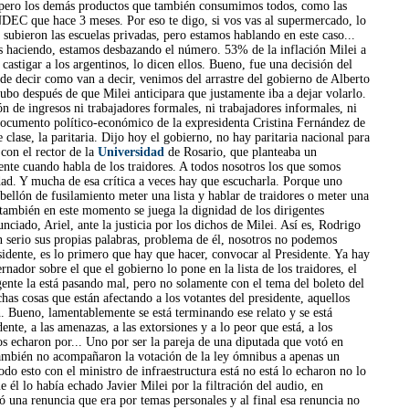
s pero los demás productos que también consumimos todos, como las
NDEC que hace 3 meses. Por eso te digo, si vos vas al supermercado, lo
subieron las escuelas privadas, pero estamos hablando en este caso...
 haciendo, estamos desbazando el número. 53% de la inflación Milei a
castigar a los argentinos, lo dicen ellos. Bueno, fue una decisión del
puede decir como van a decir, venimos del arrastre del gobierno de Alberto
ubo después de que Milei anticipara que justamente iba a dejar volarlo.
n de ingresos ni trabajadores formales, ni trabajadores informales, ni
l documento político-económico de la expresidenta Cristina Fernández de
lase, la paritaria. Dijo hoy el gobierno, no hay paritaria nacional para
con el rector de la
Universidad
de Rosario, que planteaba un
nte cuando habla de los traidores. A todos nosotros los que somos
dad. Y mucha de esa crítica a veces hay que escucharla. Porque uno
bellón de fusilamiento meter una lista y hablar de traidores o meter una
 también en este momento se juega la dignidad de los dirigentes
ciado, Ariel, ante la justicia por los dichos de Milei. Así es, Rodrigo
 en serio sus propias palabras, problema de él, nosotros no podemos
esidente, es lo primero que hay que hacer, convocar al Presidente. Ya hay
ador sobre el que el gobierno lo pone en la lista de los traidores, el
gente la está pasando mal, pero no solamente con el tema del boleto del
as cosas que están afectando a los votantes del presidente, aquellos
ien. Bueno, lamentablemente se está terminando ese relato y se está
te, a las amenazas, a las extorsiones y a lo peor que está, a los
 echaron por... Uno por ser la pareja de una diputada que votó en
s también no acompañaron la votación de la ley ómnibus a apenas un
do esto con el ministro de infraestructura está no está lo echaron no lo
 él lo había echado Javier Milei por la filtración del audio, en
ió una renuncia que era por temas personales y al final esa renuncia no