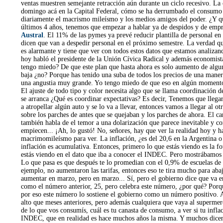
ventas muestren semejante retracción aún durante un ciclo recesivo. La c
domingo acá en la Capital Federal, cómo se ha derrumbado el consumo con 
diariamente el macrismo mileísmo y los medios amigos del poder. ¿Y qu
últimos 4 años, tenemos que empezar a hablar ya de despidos y de empr
Austral
. El 11% de las pymes ya prevé reducir plantilla de personal e
dicen que van a despedir personal en el próximo semestre. La verdad qu
es alarmante y tiene que ver con todos estos datos que estamos analizan
hoy habló el presidente de la Unión Cívica Radical y además economist
tengo miedo? De que este plan que hasta ahora es solo aumento de algun
baja ¿no? Porque has tenido una suba de todos los precios de una manera 
una angustia muy grande. Yo tengo miedo de que eso en algún momento se 
El ajuste de todo tipo y color necesita algo que se llama coordinación 
se arranca ¿Qué es coordinar expectativas? Es decir, Tenemos que llegar 
a atropellar algún auto y se lo va a llevar, entonces vamos a llegar al o
sobre los parches de antes que se quejaban y los parches de ahora. El 
también habla de el temor a una dolarización que parece inevitable y co
empiecen... ¡Ah, lo gustó! No, señores, hay que ver la realidad hoy y h
macrimomileísmo para ver. La inflación, ¿es del 20,6 en la Argentina o
inflación es acumulativa. Entonces, primero lo que estás viendo es la fo
estás viendo en el dato que iba a conocer el INDEC. Pero mostrábamos l
Lo que pasa es que después te lo promedian con el 0,9% de escuelas de 
ejemplo, no aumentaron las tarifas, entonces eso te tira mucho para ab
aumentar en marzo, pero en marzo... Sí, pero el gobierno dice que va en 
como el número anterior, 25, pero celebra este número, ¿por qué? Porque
por eso este número lo sostiene el gobierno como un número positivo. A v
alto que meses anteriores, pero además cualquiera que vaya al supermer
de lo que vos consumís, cuál es tu canasta de consumo, a ver si tu infl
INDEC, que en realidad es hace muchos años la misma. Y muchos dicen