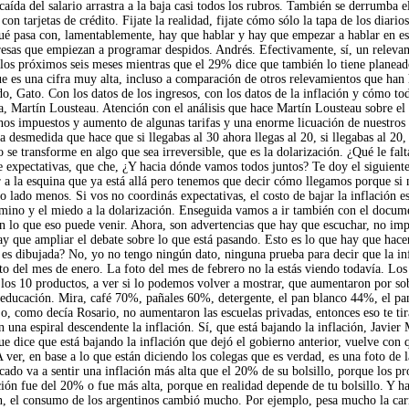
aída del salario arrastra a la baja casi todos los rubros. También se derrumba e
tarjetas de crédito. Fijate la realidad, fijate cómo sólo la tapa de los diarios 
é pasa con, lamentablemente, hay que hablar y hay que empezar a hablar en es
esas que empiezan a programar despidos. Andrés. Efectivamente, sí, un releva
n los próximos seis meses mientras que el 29% dice que también lo tiene planead
e es una cifra muy alta, incluso a comparación de otros relevamientos que han
do, Gato. Con los datos de los ingresos, con los datos de la inflación y cómo t
a, Martín Lousteau. Atención con el análisis que hace Martín Lousteau sobre el
os impuestos y aumento de algunas tarifas y una enorme licuación de nuestros in
desmedida que hace que si llegabas al 30 ahora llegas al 20, si llegabas al 20, 
transforme en algo que sea irreversible, que es la dolarización. ¿Qué le falta 
de expectativas, que che, ¿Y hacia dónde vamos todos juntos? Te doy el siguiente
a la esquina que ya está allá pero tenemos que decir cómo llegamos porque si no
tro lado menos. Si vos no coordinás expectativas, el costo de bajar la inflación 
camino y el miedo a la dolarización. Enseguida vamos a ir también con el docume
n lo que eso puede venir. Ahora, son advertencias que hay que escuchar, no impo
ay que ampliar el debate sobre lo que está pasando. Esto es lo que hay que hace
 es dibujada? No, yo no tengo ningún dato, ninguna prueba para decir que la in
to del mes de enero. La foto del mes de febrero no la estás viendo todavía. Los 
os 10 productos, a ver si lo podemos volver a mostrar, que aumentaron por sobr
educación. Mira, café 70%, pañales 60%, detergente, el pan blanco 44%, el pan
ajo, como decía Rosario, no aumentaron las escuelas privadas, entonces eso te t
una espiral descendente la inflación. Sí, que está bajando la inflación, Javier 
 dice que está bajando la inflación que dejó el gobierno anterior, vuelve con 
er, en base a lo que están diciendo los colegas que es verdad, es una foto de l
cado va a sentir una inflación más alta que el 20% de su bolsillo, porque los
ación fue del 20% o fue más alta, porque en realidad depende de tu bolsillo. Y h
, el consumo de los argentinos cambió mucho. Por ejemplo, pesa mucho la ca