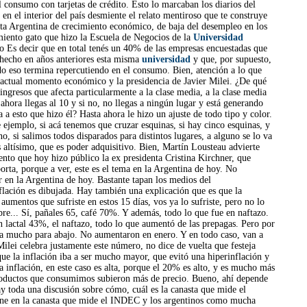
l consumo con tarjetas de crédito. Esto lo marcaban los diarios del
en el interior del país desmiente el relato mentiroso que te construye
ta Argentina de crecimiento económico, de baja del desempleo en los
miento gato que hizo la Escuela de Negocios de la
Universidad
o Es decir que en total tenés un 40% de las empresas encuestadas que
 hecho en años anteriores esta misma
universidad
y que, por supuesto,
odo eso termina repercutiendo en el consumo. Bien, atención a lo que
 actual momento económico y la presidencia de Javier Milei. ¿De qué
gresos que afecta particularmente a la clase media, a la clase media
ahora llegas al 10 y si no, no llegas a ningún lugar y está generando
a esto que hizo él? Hasta ahora le hizo un ajuste de todo tipo y color.
 ejemplo, si acá tenemos que cruzar esquinas, si hay cinco esquinas, y
, si salimos todos disparados para distintos lugares, a alguno se lo va
es altísimo, que es poder adquisitivo. Bien, Martín Lousteau advierte
nto que hoy hizo público la ex presidenta Cristina Kirchner, que
rta, porque a ver, este es el tema en la Argentina de hoy. No
r en la Argentina de hoy. Bastante tapan los medios del
flación es dibujada. Hay también una explicación que es que la
aumentos que sufriste en estos 15 días, vos ya lo sufriste, pero no lo
e... Sí, pañales 65, café 70%. Y además, todo lo que fue en naftazo.
 lactal 43%, el naftazo, todo lo que aumentó de las prepagas. Pero por
ira mucho para abajo. No aumentaron en enero. Y en todo caso, van a
Milei celebra justamente este número, no dice de vuelta que festeja
que la inflación iba a ser mucho mayor, que evitó una hiperinflación y
a inflación, en este caso es alta, porque el 20% es alto, y es mucho más
 productos que consumimos subieron más de precio. Bueno, ahí depende
ay toda una discusión sobre cómo, cuál es la canasta que mide el
rne en la canasta que mide el INDEC y los argentinos como mucha