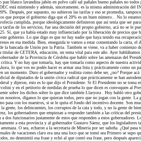
 pan blanco lavandina jabón en polvo café sal pañales bueno pañales no todo
INDEC está mintiendo y además, sinceramente, es la misma administración del I
 20%. Después, por supuesto, no subieron las tarifas y eso se promedia, tampoco 
s que porque el gobierno diga que el 20% es un buen número... No lo estamos
profecía cumplida, porque ideológicamente definieron que así tenía que ser para 
as tarifas de los servicios, fue una decisión del propio gobierno, acá no se le 
5. Sí, que ya había estado muy influenciado por la liberación de precios que h
o este gobierno. Lo que digo es que no hay nadie que haya tenido esa recuperació
ngresos en esa medida. Bien, enseguida te vamos a estar comentando la carta, e
 la bancada de Unión por la Patria. También se viene, va a haber comienzo de c
, la titular de CETERA, educación, un tema vital para este año. Ayer hablábamos 
obernador de la Provincia de Córdoba que habló sobre las amenazas del Preside
 crítica. Y no hay que tomarla, hay que tomarla como aspecto de nuestra activi
 Ahora, lo que vos no podés hacer es armar una lista y prácticamente como un pa
ta en un momento. Duro el gobernador y realista como debe ser, ¿no? Porque acá
icial de diputados de la unión cívica radical que prácticamente se han autodenun
ederal y dijeron, esto es lo que dijo el Presidente. Si El Presidente no se toma
 Ercolini y en el petitorio de medidas de prueba lo que dicen es convoquen al Pr
nte sobre los dichos sobre lo que dice también Llaryora . Hoy habló otro gobern
on nosotros, díganos lo que quieran todos, pero que no jogan con la gente. La 
 pasa con los maestros, si se le quita el fondo del incentivo docente. Son much
, la gente, los delincuentes, los corruptos de la cata y todo, y no la gente de b
z, los gobernadores que empiezan a responder también a las críticas del presiden
a dos funcionarios justamente de estos que responden a estos gobernadores. Los
justamente a esta provincia y al gobernador Gustavo Sáenz, que los legisladore
amenaza. O sea, echaron a la secretaria de Minería por ser salteña. ¿Qué pasa to
ormales de vacaciones claro era una una loco que se tomó sea Primero se supo que
 todos, no desmintió esa frase y echó al que contó esa frase, pero después aparec