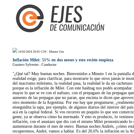
14/02/2024 20:05 C5N - Minuto Uno
Inflación Milei: 51% en dos meses y esto recién empieza
Gustavo Sylvestre - Conductor
"¿Qué tal? Muy buenas noches. Bienvenidos a Minuto 1 en la pantalla de 
realidad exige, para clarificar, para mostrarte lo que otros jamás te mos
del macrismo mileísmo, la realidad pasa, la realidad le da un cachetazo 
porque es la inflación de Milei. Con este hashtag nos podés acompañar.
mayor lo que se ve con el naftazo, con el prepagazo de las prepagas que
aumento de las prepagas que no paran, que encima te dicen que aprovecha
otro momento de la Argentina. Por eso hay que preguntarse, ¿realmente e
enseguidita la tapa, por ejemplo, de algunos diarios del interior del paí
acá en la capital federal. Si vos recorres un poquito lo que son comerci
gente, ya se observa cómo ha mermado. Y esto es producto, lo venimos
inflación, con el asustazo que dio con el mismo Milei pronosticando lo q
aumentaron durante el mes de enero. Buenas noches Andrés, ¿cómo estás
recuperemos, André, vamos a hablar. Es del 20,6% la inflación en la Ar