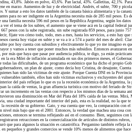
dina, 43,8%. Jabón en polvo, 43,6%. Pan lactal, 43%. Galletitas, 42,1%. Para
ene en marzo. Aumentos de luz y de electricidad. Andrés, el subte, 700 y pícola
. Y sumar a esto los datos también de la canasta básica alimentaria y la canasta 
antes para no ser indigente en la Argentina necesita más de 285 mil pesos. Es d
re una familia necesita 596 mil pesos en la República Argentina, según los dato
 ver el tema de los subtes, el aumento que se viene acá en la capital federal ju
667 pesos con la sube registrada, sin sube registrada 859 pesos, para junio 757
decir, fíjate vos cómo todo, todo, mes a mes, hasta los servicios, a esto hay que
esos cuesta hoy viajar en subte y se va a ir a 574 a partir del mes de abril. Cl
 subte por hoy cuenta con subsidios y efectivamente lo que yo me imagino es qu
ayor y vamos a tener que poner muchos más subsidios. Entonces avanzaron en es
e, por más que haya que pasar por audiencia pública, te digo, ya están práctica
en la era Milei de inflación acumulada en sus dos primeros meses, el Gobernado
 de todas las dificultades, de un programa económico que ha dicho el propio Gob
os gobernadores, un plan de ajuste, como decía hoy Cristina, de desajuste, Cuent
ienes han sido las víctimas de este ajuste. Porque Cuenta DNI en la Provincia 
s vulnerables también, ellos han sido víctimas exclusivos y excluyentes del aju
nterior del país reflejan lo que es ya la recesión económica de la Argentina, la 
guan la caída de ventas, la gran afluencia turística con motivo del feriado de St
rar un incremento en las ventas con respecto a los mismos días de la semana ant
 tuvieron una disminución en Mar del Plata del 18% caída de las ventas. Mirá, 
, una ciudad importante del interior del país, esta es la realidad, no la que t
on la recesión de su gobierno. Gato, y esa cuenta que veo, la comparación con e
 un nivel más bajo que en el 2001. Entonces, la verdad que machea una cosa con
laciones, entonces se termina reflejando así en el consumo. Bien, seguimos con l
registraron retracciones en la comercialización de artículos de distintos rubros,
ró que para algunos la situación es catastrófica. Pergamino también refleja la
al, en pequeños y grandes comercios se vende 10% menos de alimentos que hace un